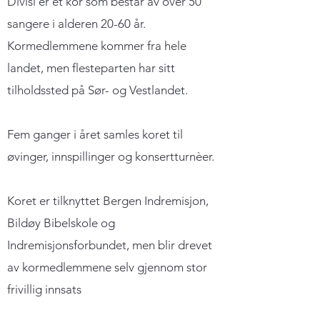
Divisi er et kor som består av over 50
sangere i alderen 20-60 år.
Kormedlemmene kommer fra hele
landet, men flesteparten har sitt
tilholdssted på Sør- og Vestlandet.
Fem ganger i året samles koret til
øvinger, innspillinger og konsertturnèer.
Koret er tilknyttet Bergen Indremisjon,
Bildøy Bibelskole og
Indremisjonsforbundet, men blir drevet
av kormedlemmene selv gjennom stor
frivillig innsats